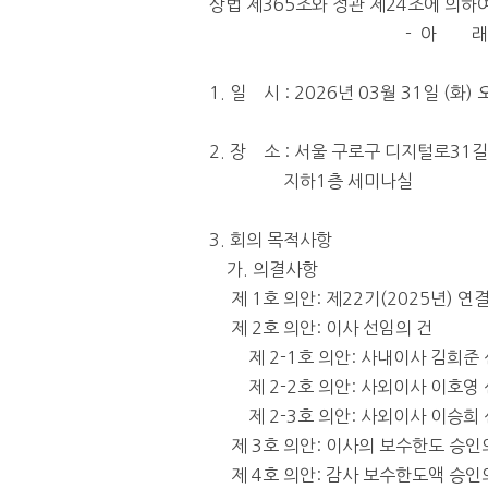
상법 제
365
조와 정관 제
24
조에 의하
-
아
1.
일
시
: 2026
년
03
월
31
일
(
화
)
2.
장
소
:
서울 구로구 디지털로
31
길
지하
1
층 세미나실
3.
회의 목적사항
가
.
의결사항
제
1
호 의안
:
제
22
기
(2025
년
)
연결
제
2
호 의안
:
이사 선임의 건
제
2-1
호 의안
:
사내이사 김희준 
제
2-2
호 의안
:
사외이사 이호영 
제
2-3
호 의안
:
사외이사 이승희 
제
3
호 의안
:
이사의 보수한도 승인
제
4
호 의안
:
감사 보수한도액 승인