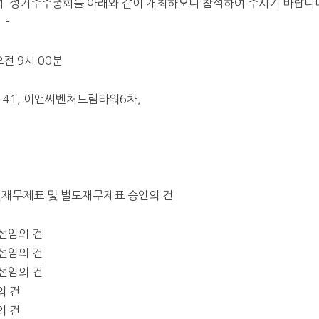
여
정기주주총회를 아래와 같이 개최하오니 참석하여 주시기 바랍니
래
-
오전
9
시
00
분
41,
이앤씨벤처드림타워
6
차
,
재무제표 및 별도재무제표 승인의 건
선임의 건
선임의 건
선임의 건
의 건
의 건