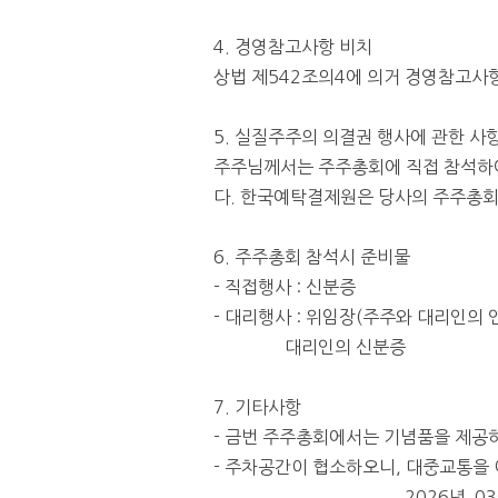
4.
경영참고사항 비치
상법 제
542
조의
4
에 의거 경영참고사
5.
실질주주의 의결권 행사에 관한 사
주주님께서는 주주총회에 직접 참석하
다
.
한국예탁결제원은 당사의 주주총회
6.
주주총회 참석시 준비물
-
직접행사
:
신분증
-
대리행사
:
위임장
(
주주와 대리인의 
대리인의 신분증
7.
기타사항
-
금번 주주총회에서는 기념품을 제공
-
주차공간이 협소하오니
,
대중교통을 
2026
년
03