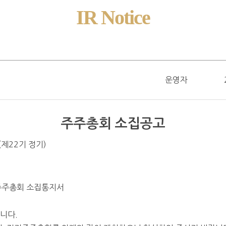
IR Notice
운영자
주주총회 소집공고
(
제
22
기 정기
)
주주총회 소집통지서
합니다
.