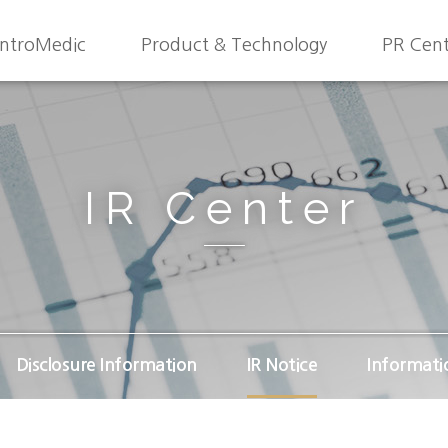
IntroMedic
Product & Technology
PR Cen
IR Center
Disclosure Information
IR Notice
Informat