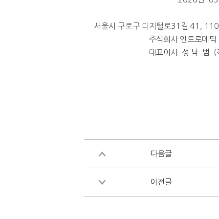
서울시 구로구 디지털로
31
길
41, 11
주식회사 인트로메딕
대표이사
성
낙
범
(
다음글
이전글