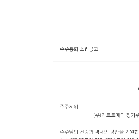
주주총회 소집공고
주주제위
(
주
)
인트로메딕 정기
주주님의 건승과 댁내의 평안을 기원