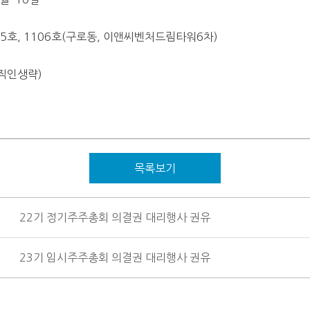
05
호
, 1106
호
(
구로동
,
이앤씨벤처드림타워
6
차
)
직인생략
)
목록보기
22기 정기주주총회 의결권 대리행사 권유
23기 임시주주총회 의결권 대리행사 권유