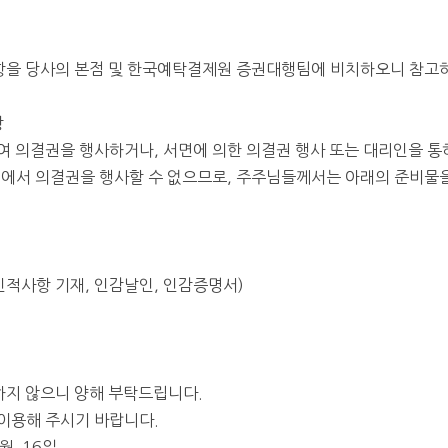
항을 당사의 본점 및 한국예탁결제원 증권대행팀에 비치하오니 참고
항
여 의결권을 행사하거나
,
서면에 의한 의결권 행사 또는 대리인을 통
에서 의결권을 행사할 수 없으므로
,
주주님들께서는 아래의 준비물을
인적사항 기재
,
인감날인
,
인감증명서
)
하지 않으니 양해 부탁드립니다
.
이용해 주시기 바랍니다
.
월
16
일